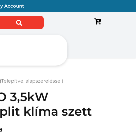
y Account
sés a következőre:
(Telepítve, alapszereléssel)
EO 3,5kW
Split klíma szett
,