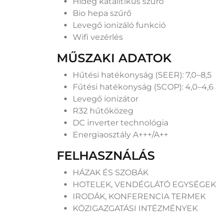
Hideg katalitikus szűrő
Bio hepa szűrő
Levegő ionizáló funkció
Wifi vezérlés
MŰSZAKI ADATOK
Hűtési hatékonyság (SEER): 7,0–8,5
Fűtési hatékonyság (SCOP): 4,0–4,6
Levegő ionizátor
R32 hűtőközeg
DC inverter technológia
Energiaosztály A+++/A++
FELHASZNÁLÁS
HÁZAK ÉS SZOBÁK
HOTELEK, VENDÉGLÁTÓ EGYSÉGEK
IRODÁK, KONFERENCIA TERMEK
KÖZIGAZGATÁSI INTÉZMÉNYEK