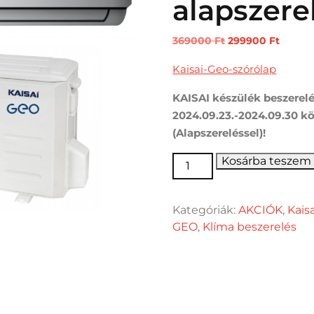
alapszere
Original
Curren
369000
Ft
299900
Ft
price
price
Kaisai-Geo-szórólap
was:
is:
369000 Ft.
299900
KAISAI készülék beszerel
2024.09.23.-2024.09.30 kö
(Alapszereléssel)!
Kaisai GEO 3,5kW oldalfali
Kosárba teszem
Kategóriák:
AKCIÓK
,
Kais
GEO
,
Klíma beszerelés