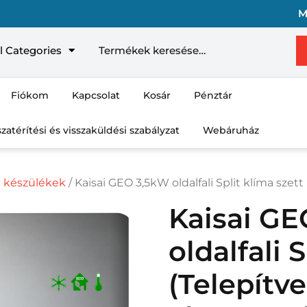
M
Kere
l Categories
Fiókom
Kapcsolat
Kosár
Pénztár
szatérítési és visszaküldési szabályzat
Webáruház
a készülékek
/ Kaisai GEO 3,5kW oldalfali Split klíma szett 
Kaisai G
oldalfali 
(Telepítve