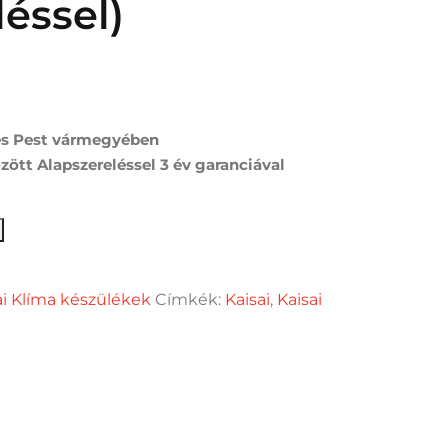
léssel)
t
 Ft.
és Pest vármegyében
zött Alapszereléssel 3 év garanciával
 Split klíma szett (Telepítve, alapszereléssel) mennyiség
ai Klíma készülékek
Címkék:
Kaisai
,
Kaisai