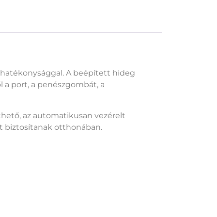
i hatékonysággal. A beépített hideg
ől a port, a penészgombát, a
thető, az automatikusan vezérelt
t biztosítanak otthonában.