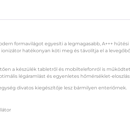
, modern formavilágot egyesíti a legmagasabb, A+++ hűtés
ő ionizátor hatékonyan köti meg és távolítja el a levegőb
en a készülék tabletről és mobiltelefonról is működte
ptimális légáramlást és egyenletes hőmérséklet-eloszlás
gység divatos kiegészítője lesz bármilyen enteriőrnek.
látor