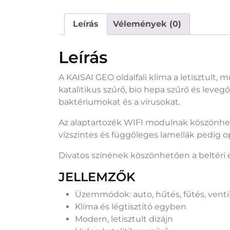
Leírás
Vélemények (0)
Leírás
A KAISAI GEO oldalfali klíma a letisztult
katalitikus szűrő, bio hepa szűrő és leveg
baktériumokat és a vírusokat.
Az alaptartozék WIFI modulnak köszönhető
vízszintes és függőleges lamellák pedig o
Divatos színének köszönhetően a beltéri e
JELLEMZŐK
Üzemmódok: auto, hűtés, fűtés, ventil
Klíma és légtisztító egyben
Modern, letisztult dizájn