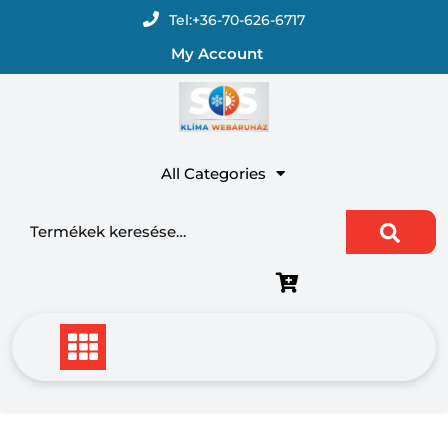
Skip
Tel:
+36-70-626-6717
to
My Account
content
All Categories
Keresés a következőre: