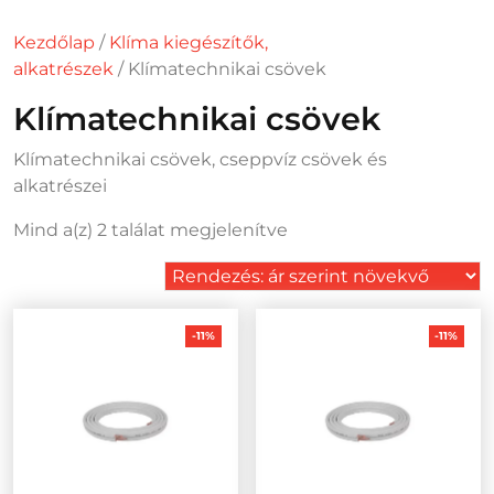
Kezdőlap
/
Klíma kiegészítők,
alkatrészek
/ Klímatechnikai csövek
Klímatechnikai csövek
Klímatechnikai csövek, cseppvíz csövek és
alkatrészei
Sorted
Mind a(z) 2 találat megjelenítve
by
price:
low
to
-11%
-11%
high