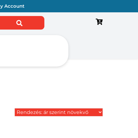
y Account
sés a következőre: