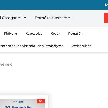
M
Kere
l Categories
Fiókom
Kapcsolat
Kosár
Pénztár
szatérítési és visszaküldési szabályzat
Webáruház
rmékek
-12%