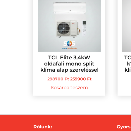
to
high
TCL Elite 3,4kW
TC
oldafali mono split
k
klíma alap szereléssel
kl
Original
Current
298700
Ft
259900
Ft
price
price
Kosárba teszem
was:
is:
298700 Ft.
259900 Ft.
Rólunk:
Gyors