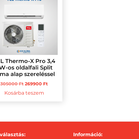
L Thermo-X Pro 3,4
W-os oldalfali Split
íma alap szereléssel
Original
Current
305000
Ft
269900
Ft
price
price
Kosárba teszem
was:
is:
305000 Ft.
269900 Ft.
választás:
Információ: