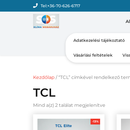
Skip
Tel:
+36-70-626-6717
to
content
Al
Adatkezelési tájékoztató
Vásárlási feltételek
Vis
Kezdőlap
/ “TCL” címkével rendelkező te
TCL
Sorted
Mind a(z) 2 találat megjelenítve
by
price:
-13%
low