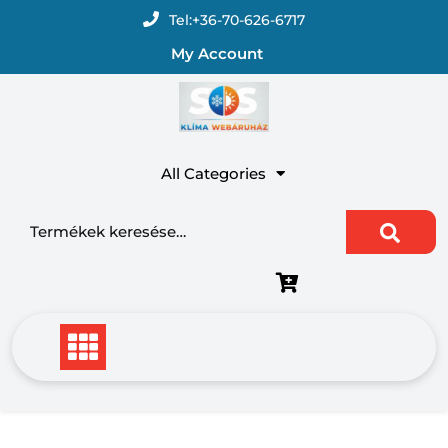
Skip
Tel:
+36-70-626-6717
to
My Account
content
All Categories
Keresés a következőre: