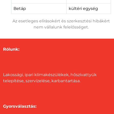
Betáp
kültéri egység
Az esetleges elírásokért és szerkesztési hibákért
nem vállalunk felelősséget.
Rólunk:
Lakossági, ipari klímakészülékek, hőszívattyúk
telepítése, szervízelése, karbantartása.
Gyorsválasztás: