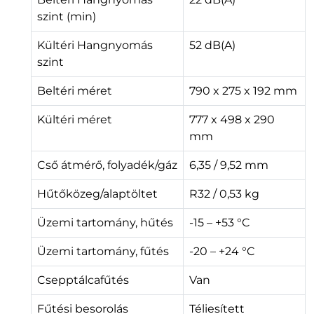
szint (min)
Kültéri Hangnyomás
52 dB(A)
szint
Beltéri méret
790 x 275 x 192 mm
Kültéri méret
777 x 498 x 290
mm
Cső átmérő, folyadék/gáz
6,35 / 9,52 mm
Hűtőközeg/alaptöltet
R32 / 0,53 kg
Üzemi tartomány, hűtés
-15 – +53 °C
Üzemi tartomány, fűtés
-20 – +24 °C
Csepptálcafűtés
Van
Fűtési besorolás
Téliesített