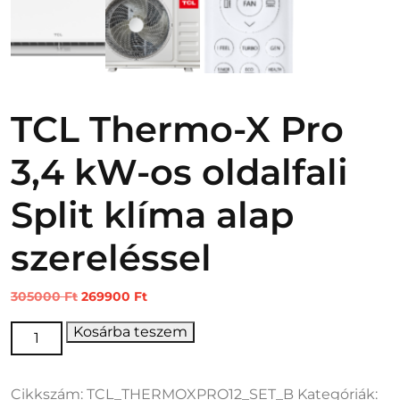
TCL Thermo-X Pro
3,4 kW-os oldalfali
Split klíma alap
szereléssel
Original
Current
305000
Ft
269900
Ft
price
price
TCL Thermo-X Pro 3,4 kW-os oldalfali Split klíma alap
Kosárba teszem
was:
is:
szereléssel mennyiség
305000 Ft.
269900 Ft.
Cikkszám:
TCL_THERMOXPRO12_SET_B
Kategóriák: