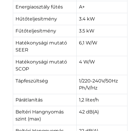
Energiaosztály fűtés
A+
Hűtőteljesítmény
3.4 kW
Fűtőteljesítmény
3.5 kW
Hatékonysági mutató
6,1 W/W
SEER
Hatékonysági mutató
4 W/W
SCOP
Tápfeszültség
1/220-240V/50Hz
Ph/V/Hz
Párátlanítás
1,2 liter/h
Beltéri Hangnyomás
42 dB(A)
szint (max)
Beltéri Hangnyomás
22 dB(A)