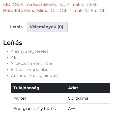
AKCIÓK
,
Klíma Készülékek
,
TCL Klímák
Címkék:
Hűtő-fútő klíma
,
Klíma
,
TCL
,
TCL-Klímák
Márka:
TCL
Leírás
Vélemények (0)
Leírás
4 irányú légterelés
4E
7 fokozatú ventilátor
8°C-os temperálás
Automatikus újraindulás
Tulajdonság
Adat
Kivitel
Splitklíma
Energiaosztály hűtés
A++