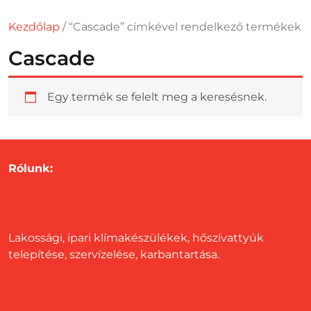
Kezdőlap
/ “Cascade” címkével rendelkező termékek
Cascade
Egy termék se felelt meg a keresésnek.
Rólunk:
Lakossági, ipari klímakészülékek, hőszívattyúk
telepítése, szervízelése, karbantartása.