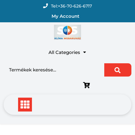
Skip
Tel:
+36-70-626-6717
to
My Account
content
All Categories
Keresés a következőre: