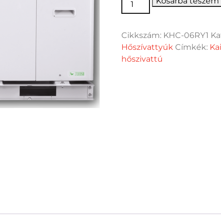
KAISAI Monoblokk hőszi
Kosárba teszem
Cikkszám:
KHC-06RY1
Ka
Hőszívattyúk
Címkék:
Kai
hőszivattú