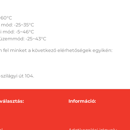
~60°C
i mód: -25~35°C
i mód: -5~46°C
 üzemmód: -25~43°C
 fel minket a következő elérhetőségek egyikén:
ilágyi út 104.
választás:
Információ: