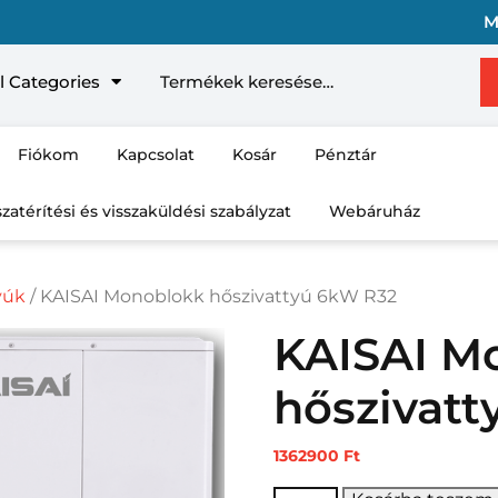
M
Kere
l Categories
Fiókom
Kapcsolat
Kosár
Pénztár
szatérítési és visszaküldési szabályzat
Webáruház
yúk
/ KAISAI Monoblokk hőszivattyú 6kW R32
KAISAI M
hőszivat
1362900
Ft