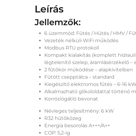
Leírás
Jellemzők:
6 üzemmód: Fűtés / Hűtés / HMV / Fű
Vezeték nélküli WiFi működés
Modbus RTU protokoll
Kompakt kialakítás (komplett hidraul
légtelenítő szelep, áramlásérzékelő – 
2 fűtőkör működése – alapkivitelben
Fűtött csepptálca – standard
Kiegészítő elektromos fűtés – 6-16 
Alkalmazható glikololdattal történő
Korróziógátló bevonat
Névleges teljesítmény: 6 kW
R32 hűtőközeg
Energia besorolás A+++/A++
COP: 5,2-ig