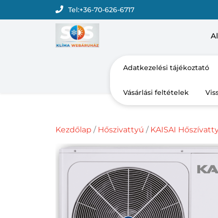
Skip
Tel:
+36-70-626-6717
to
content
Al
Adatkezelési tájékoztató
Vásárlási feltételek
Vis
Kezdőlap
/
Hőszivattyú
/
KAISAI Hőszívatt