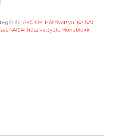
vattyú 6kW R32 mennyiség
tegóriák:
AKCIÓK
,
Hőszivattyú
,
KAISAI
sai
,
KAISAI hőszívattyúk
,
Monoblokk