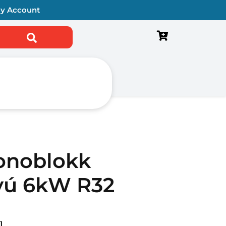
y Account
sés a következőre:
onoblokk
tyú 6kW R32