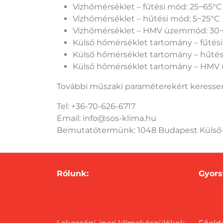
Vízhőmérséklet – fűtési mód: 25~65°C
Vízhőmérséklet – hűtési mód: 5~25°C
Vízhőmérséklet – HMV üzemmód: 30
Külső hőmérséklet tartomány – fűtés
Külső hőmérséklet tartomány – hűtés
Külső hőmérséklet tartomány – HMV
További műszaki paraméterekért keressen
Tel: +36-70-626-6717
Email: info@sos-klima.hu
Bemutatótermünk: 1048 Budapest Külső-sz
Rólunk:
Gyors