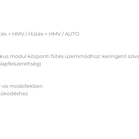
tés + HMV / Hűtés + HMV / AUTO
ikus modul központi fűtés üzemmódhoz: keringető szivat
alapfelszereltség)
kW-os modellekben
 működéshez