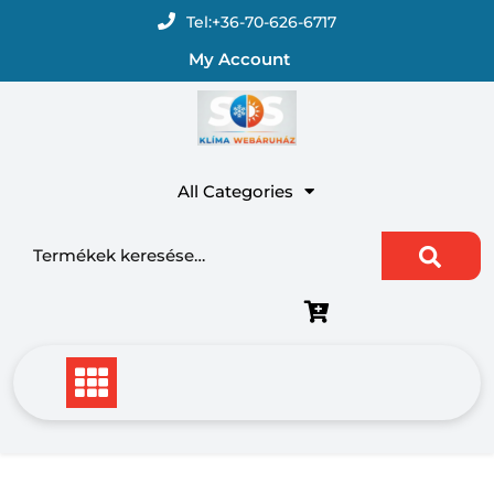
Skip
Tel:
+36-70-626-6717
to
My Account
content
All Categories
Keresés a következőre: