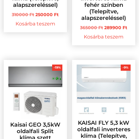
alapszereléssel)
fehér színben
(Telepítve,
Original
Current
310000
Ft
250000
Ft
alapszereléssel)
price
price
Kosárba teszem
was:
is:
Original
Curr
365000
Ft
289900
Ft
310000 Ft.
250000 Ft.
price
price
Kosárba teszem
was:
is:
365000 Ft.
2899
-19%
-9%
KAISAI FLY 5,3 kW
Kaisai GEO 3,5kW
oldalfali inverteres
oldalfali Split
klíma (Telepítve,
klíma szett