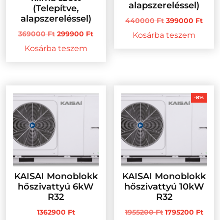
alapszereléssel)
(Telepítve,
alapszereléssel)
Original
Curr
440000
Ft
399000
Ft
price
pric
Original
Current
369000
Ft
299900
Ft
Kosárba teszem
was:
is:
price
price
Kosárba teszem
440000 Ft.
3990
was:
is:
369000 Ft.
299900 Ft.
-8%
KAISAI Monoblokk
KAISAI Monoblokk
hőszivattyú 6kW
hőszivattyú 10kW
R32
R32
Original
Curr
1362900
Ft
1955200
Ft
1795200
Ft