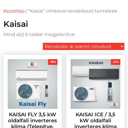
Kezdőlap
/ “Kaisai” címkével rendelkező termékek
Kaisai
Sorted
Mind a(z) 6 találat megjelenítve
by
price:
low
to
-19%
-21%
high
KAISAI FLY 3,5 kW
KAISAI ICE / 3,5
oldalfali inverteres
kW oldalfali
klíma (Telepítve,
inverteres klíma