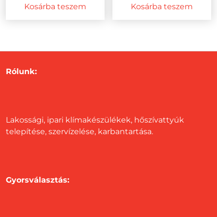
price
pric
Kosárba teszem
Kosárba teszem
was:
is:
1955200 Ft.
1795
Rólunk:
Lakossági, ipari klímakészülékek, hőszívattyúk
telepítése, szervízelése, karbantartása.
Gyorsválasztás: