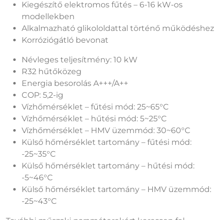
Kiegészítő elektromos fűtés – 6-16 kW-os
modellekben
Alkalmazható glikololdattal történő működéshez
Korróziógátló bevonat
Névleges teljesítmény: 10 kW
R32 hűtőközeg
Energia besorolás A+++/A++
COP: 5,2-ig
Vízhőmérséklet – fűtési mód: 25~65°C
Vízhőmérséklet – hűtési mód: 5~25°C
Vízhőmérséklet – HMV üzemmód: 30~60°C
Külső hőmérséklet tartomány – fűtési mód:
-25~35°C
Külső hőmérséklet tartomány – hűtési mód:
-5~46°C
Külső hőmérséklet tartomány – HMV üzemmód:
-25~43°C