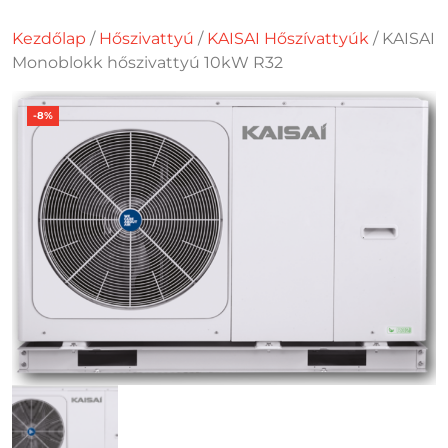
Kezdőlap
/
Hőszivattyú
/
KAISAI Hőszívattyúk
/ KAISAI
Monoblokk hőszivattyú 10kW R32
-8%