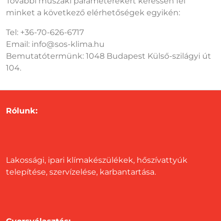
További műszaki paraméterekért keressen fel
minket a következő elérhetőségek egyikén:
Tel: +36-70-626-6717
Email: info@sos-klima.hu
Bemutatótermünk: 1048 Budapest Külső-szilágyi út
104.
Rólunk:
Lakossági, ipari klímakészülékek, hőszívattyúk
telepítése, szervízelése, karbantartása.