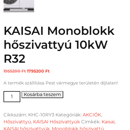
KAISAI Monoblokk
hőszivattyú 10kW
R32
Original
Current
1955200
Ft
1795200
Ft
price
price
A termék szállítása Pest vármegye területén díjtalan!
was:
is:
1955200 Ft.
1795200 Ft.
KAISAI Monoblokk hőszivattyú 10kW R32 mennyiség
Kosárba teszem
Cikkszám:
KHC-10RY3
Kategóriák:
AKCIÓK
,
Hőszivattyú
,
KAISAI Hőszívattyúk
Címkék:
Kaisai
,
KAISAI hőszívattyúk
,
Monoblokk hőszivattú