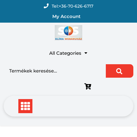
Skip
Tel:
+36-70-626-6717
to
My Account
content
All Categories
Keresés a következőre: